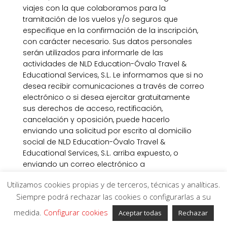
viajes con la que colaboramos para la
tramitación de los vuelos y/o seguros que
especifique en la confirmación de la inscripción,
con carácter necesario. Sus datos personales
serán utilizados para informarle de las
actividades de NLD Education-Óvalo Travel &
Educational Services, S.L. Le informamos que si no
desea recibir comunicaciones a través de correo
electrónico o si desea ejercitar gratuitamente
sus derechos de acceso, rectificación,
cancelación y oposición, puede hacerlo
enviando una solicitud por escrito al domicilio
social de NLD Education-Óvalo Travel &
Educational Services, S.L. arriba expuesto, o
enviando un correo electrónico a
info@nldeducation.com, junto con prueba válida
Utilizamos cookies propias y de terceros, técnicas y analíticas.
en derecho, como fotocopia del DNI, e indicando
Siempre podrá rechazar las cookies o configurarlas a su
en el asunto del mismo “PROTECCION DE DATOS”.
medida.
Configurar cookies
Aceptar todas
Rechazar